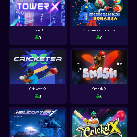
TowerX
4 Bonuses Bonanza
0
0
CricketerX
Smash X
0
0