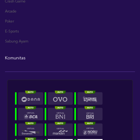
Crash Game
Arcade
Poker
E-Sports
Sabung Ayam
Komunitas