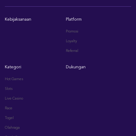
Kebijaksanaan
Platform
Promosi
Loyalty
Referral
Kategori
Dukungan
Hot Games
Slots
Live Casino
Race
Togel
Olahraga