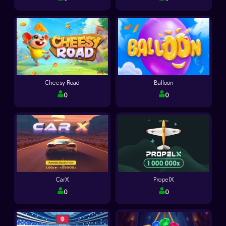
Cheesy Road
Balloon
0
0
CarX
PropelX
0
0