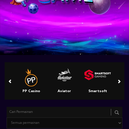
PP Casino
Aviator
Smartsoft
Micr