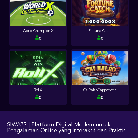
World Champion X
Fortune Catch
0
0
RollX
CaiBalaoCappadocia
0
0
SIWA77 | Platform Digital Modern untuk
Pengalaman Online yang Interaktif dan Praktis