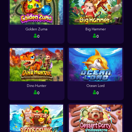
Golden Zuma
Big Hammer
0
0
Dino Hunter
Ocean Lord
0
0