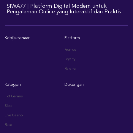
SIWA77 | Platform Digital Modern untuk
Pengalaman Online yang Interaktif dan Praktis
Kebijaksanaan
Platform
Promosi
Loyalty
Referral
Kategori
Dukungan
Hot Games
Slots
Live Casino
Race