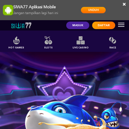
×
SIWA77 Aplikasi Mobile
UNDUH
Jangan tampilkan lagi hari ini
MASUK
DAFTAR
HOT GAMES
SLOTS
LIVE CASINO
RACE