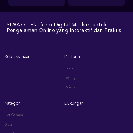
SIWA77 | Platform Digital Modern untuk
Pengalaman Online yang Interaktif dan Praktis
Kebijaksanaan
Platform
Promosi
Loyalty
Referral
Kategori
Dukungan
Hot Games
Slots