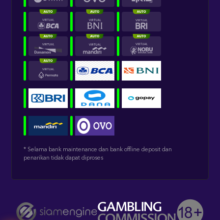
* Selama bank maintenance dan bank offline deposit dan
penarikan tidak dapat diproses